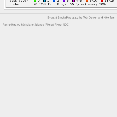
Byggt á
SmokePing-2.8.2
by
Tobi Oetiker
and Niko Tyni
Rannsókna og háskólanet Íslands (RHnet)
RHnet NOC