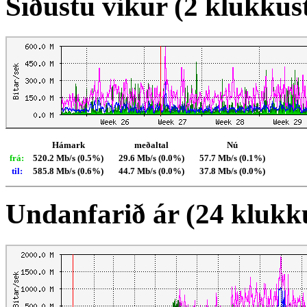
Síðustu vikur (2 klukkus
Hámark
meðaltal
Nú
frá:
520.2 Mb/s (0.5%)
29.6 Mb/s (0.0%)
57.7 Mb/s (0.1%)
til:
585.8 Mb/s (0.6%)
44.7 Mb/s (0.0%)
37.8 Mb/s (0.0%)
Undanfarið ár (24 klukk