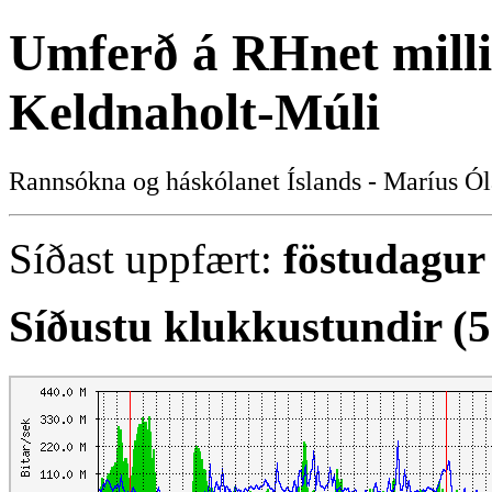
Umferð á RHnet mill
Keldnaholt-Múli
Rannsókna og háskólanet Íslands - Maríus Ól
Síðast uppfært:
föstudagur 
Síðustu klukkustundir (