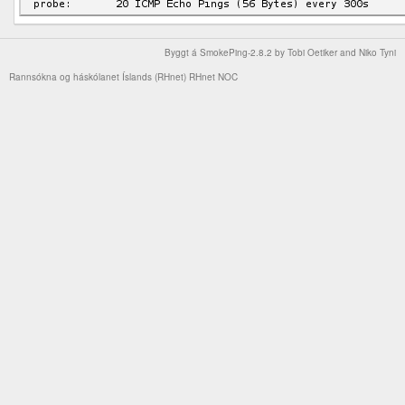
Byggt á
SmokePing-2.8.2
by
Tobi Oetiker
and Niko Tyni
Rannsókna og háskólanet Íslands (RHnet)
RHnet NOC