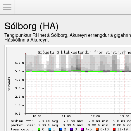
Toggle Menu
Sólborg (HA)
Tengipunktur RHnet á Sólborg, Akureyri er tengdur á gigahrin
Háskólinn á Akureyri.