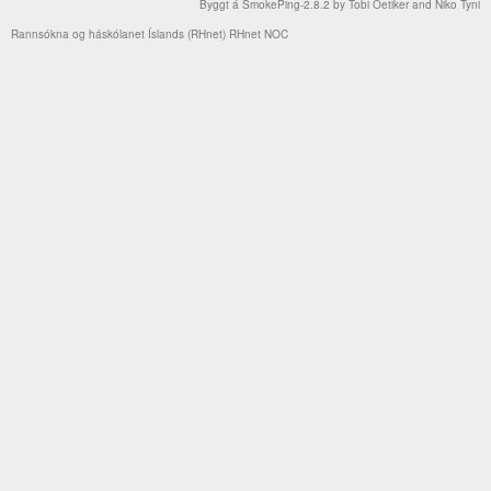
Byggt á
SmokePing-2.8.2
by
Tobi Oetiker
and Niko Tyni
Rannsókna og háskólanet Íslands (RHnet)
RHnet NOC