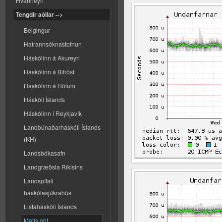
Hvanneyri
Tengdir aðilar -->
Belgingur
Hafrannsóknastofnun
Háskólinn á Akureyri
Háskólinn á Bifröst
Háskólinn á Hólum
Háskóli Íslands
Háskólinn í Reykjavík
Landbúnaðarháskóli Íslands
(KH)
Landsbókasafn
Landgræðsla Ríkisins
Landspítali
háskólasjúkrahús
Listaháskóli Íslands
Matís ohf.