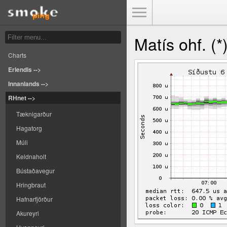
Toggle Menu
Matís ohf. (*
Charts
Erlendis -->
Innanlands -->
RHnet -->
Tæknigarður
Hagatorg
Múli
Keldnaholt
Bústaðavegur
Hringbraut
Hafnarfjörður
Akureyri